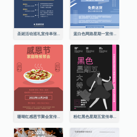
圣诞活动巡礼宣传单张(附介绍)
蓝白色网路星期一宣传单张
珊瑚红感恩节聚会宣传单张
粉红黑色星期五宣传单张