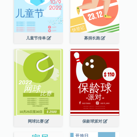
儿童节传单
募捐长跑
网球比赛
保龄球派对