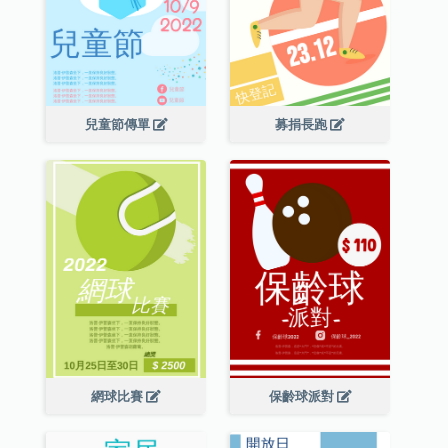
兒童節傳單
募捐長跑
網球比賽
保齡球派對