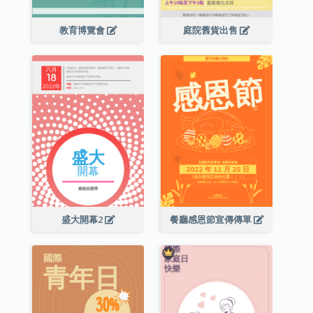
教育博覽會
庭院舊貨出售
盛大開幕2
餐廳感恩節宣傳傳單