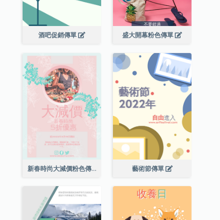
酒吧促銷傳單
盛大開幕粉色傳單
新春時尚大減價粉色傳單
藝術節傳單