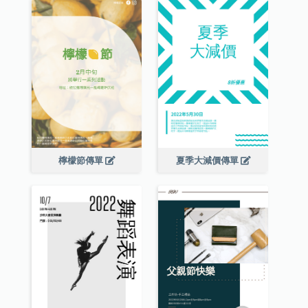
檸檬節傳單
夏季大減價傳單