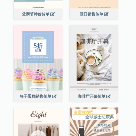
父亲节特价传单
假日销售传单
杯子蛋糕销售传单
咖啡厅开幕传单