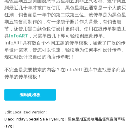
黑色星期五是美国感恩节后星期五的非正式名称。这个词直
到最近几十年才被广泛使用。黑色星期五通常是一个大购买
狂潮，销售额是一年中的第二或第三位。该传单是为黑色星
期五销售而制作的，有一张袋子照片作为背景，有销售细
节，还使用黑白颜色也使设计更鲜明。使用在线传单制造工
具
InfoART
，只需单击几下即可轻松创建此传单。
InfoART具有数百个不同主题的传单模板，涵盖了广泛的传
单设计需求，使您可以快速，轻松地为任何事件设计传单。
现在就设计您自己的商店传单吧！
不完全是您要搜索的内容？在InfoART图库中查找更多商店
传单的传单模板！
编辑此模板
Edit Localized Version:
Black Friday Special Sale Flyer(EN)
|
黑色星期五美妝用品優惠宣傳單張
(TW)
|