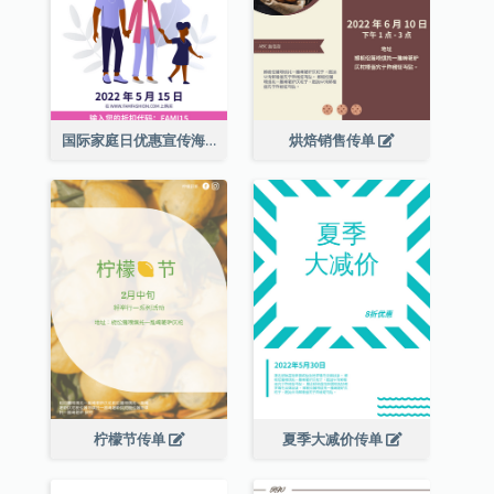
国际家庭日优惠宣传海报
烘焙销售传单
柠檬节传单
夏季大减价传单