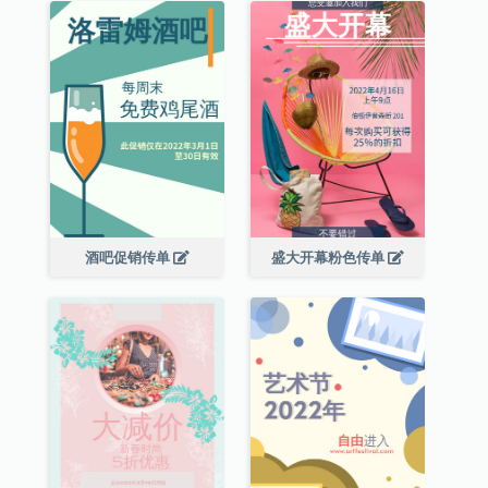
酒吧促销传单
盛大开幕粉色传单