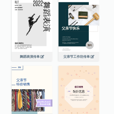
舞蹈表演传单
父亲节工作坊传单