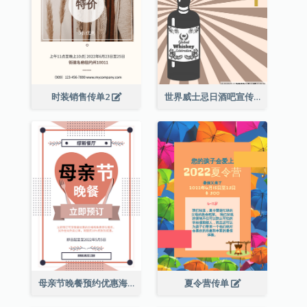
时装销售传单2
世界威士忌日酒吧宣传传单
母亲节晚餐预约优惠海报
夏令营传单