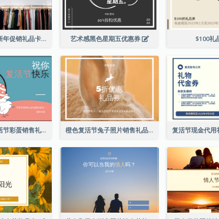
黑色购物写真新年促销礼品卡
艺术感黑色星期五优惠券
$100
粉色和蓝色复活节彩蛋销售礼品卡
橙色复活节兔子照片销售礼品卡