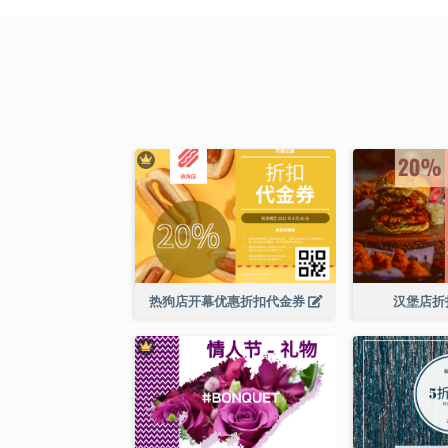
热狗店开幕优惠折扣代金券
汉堡店折