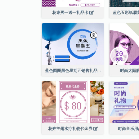
花束买一送一礼品卡
蓝色圆圈黑色星期五销售礼品卡
时尚太阳
花卉主题水疗礼物代金券
时尚音乐用