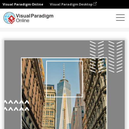
Visual Paradigm Online
Visual Paradigm Desktop
设计
模板
传单
建筑传单