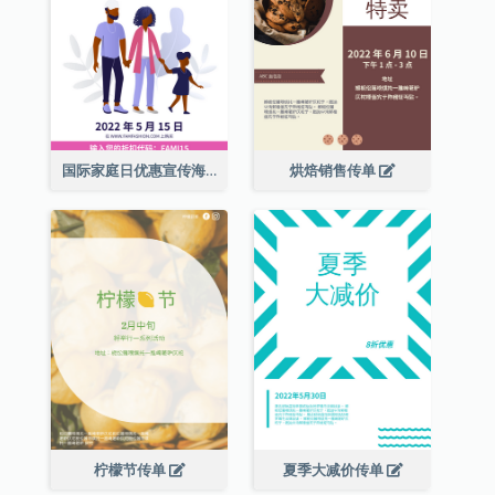
国际家庭日优惠宣传海报
烘焙销售传单
柠檬节传单
夏季大减价传单