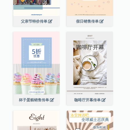
父亲节特价传单
假日销售传单
杯子蛋糕销售传单
咖啡厅开幕传单