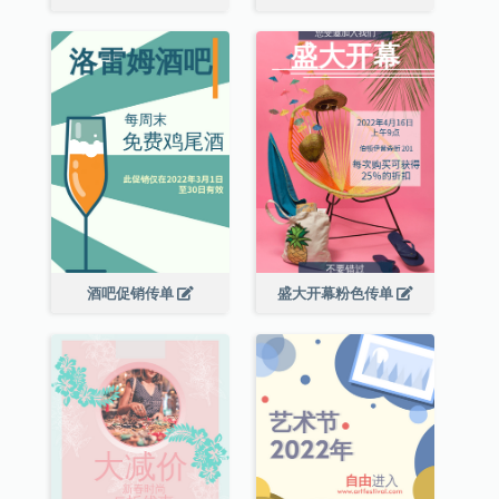
酒吧促销传单
盛大开幕粉色传单