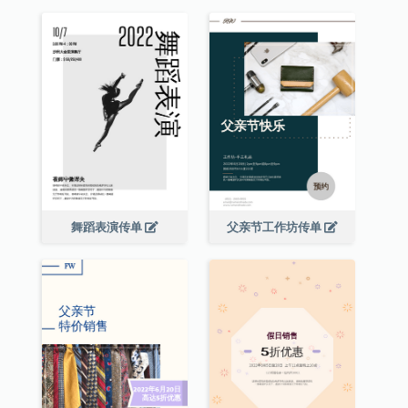
舞蹈表演传单
父亲节工作坊传单