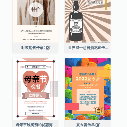
时装销售传单2
世界威士忌日酒吧宣传传单
母亲节晚餐预约优惠海报
夏令营传单