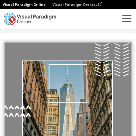
Visual Paradigm Online
Visual Paradigm Desktop
設計
模板
傳單
建築傳單