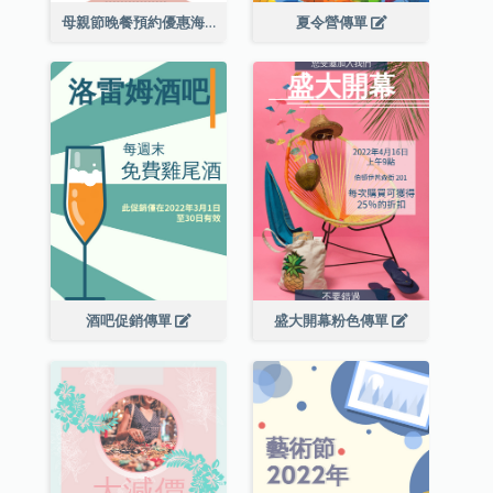
母親節晚餐預約優惠海報
夏令營傳單
酒吧促銷傳單
盛大開幕粉色傳單