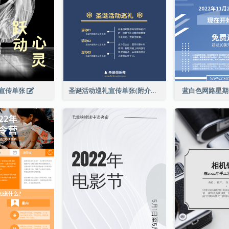
宣传单张
圣诞活动巡礼宣传单张(附介绍)
蓝白色网路星