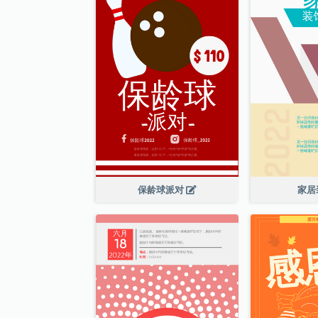
保龄球派对
家居