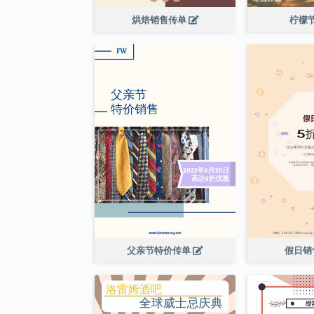
烘焙销售传单
柠檬
父亲节特价传单
假日销