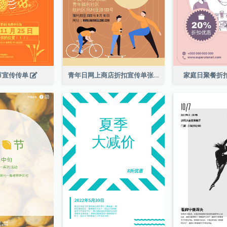
节宣传传单
青年日网上商店折扣宣传单张
家庭日聚餐折