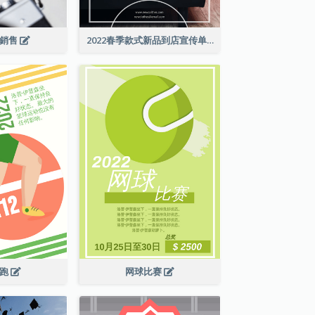
級銷售
2022春季款式新品到店宣传单张
长跑
网球比赛