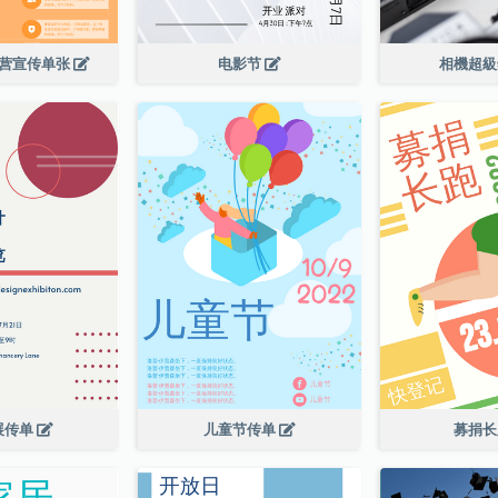
令营宣传单张
电影节
相機超
展传单
儿童节传单
募捐