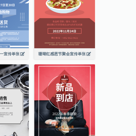
期一宣传单张
珊瑚红感恩节聚会宣传单张