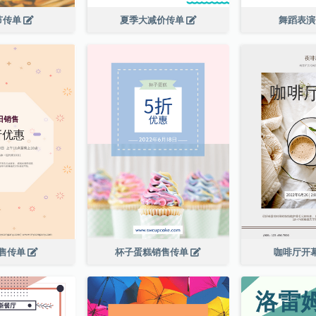
节传单
夏季大减价传单
舞蹈表
售传单
杯子蛋糕销售传单
咖啡厅开