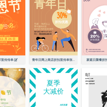
节宣传传单
青年日网上商店折扣宣传单张
家庭日聚餐折