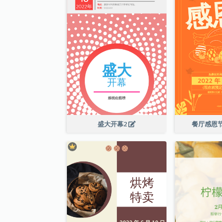
盛大开幕2
餐厅感恩