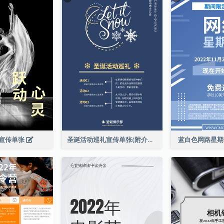
宣传单张
圣诞活动巡礼宣传单张(附介绍)
蓝白色网路星