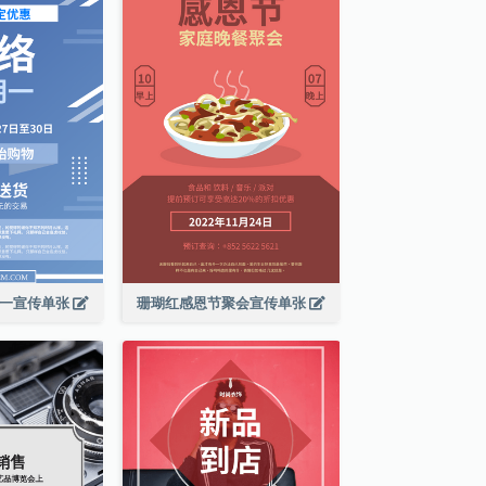
期一宣传单张
珊瑚红感恩节聚会宣传单张