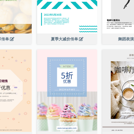
节传单
夏季大减价传单
舞蹈表