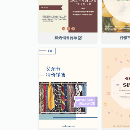
烘焙销售传单
柠檬