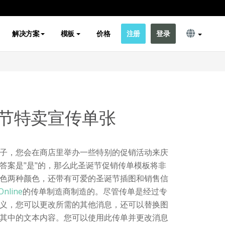
解决方案
模板
价格
注册
登录
节特卖宣传单张
子，您会在商店里举办一些特别的促销活动来庆
答案是"是"的，那么此圣诞节促销传单模板将非
色两种颜色，还带有可爱的圣诞节插图和销售信
Online
的传单制造商制造的。尽管传单是经过专
义，您可以更改所需的其他消息，还可以替换图
其中的文本内容。您可以使用此传单并更改消息