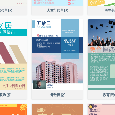
展传单
儿童节传单
募捐
装饰
开放日
教育博