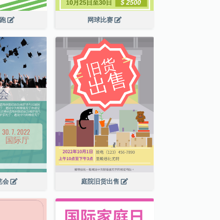
长跑
网球比赛
览会
庭院旧货出售