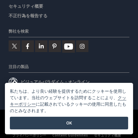
セキュリティ概要
不正行為を報告する
弊社を検索
注目の製品
ビジュアルパラダイム・オンライン
私たちは、より良い経験を提供するためにクッキーを使用し
ビジュアルパラダイムデスクトップ
ています。当社のウェブサイトを訪問することにより、
クッ
キーポリシー
に記載されているクッキーの使用に同意したも
のとみなされます。
©2026 by Visual Paradigm. 全ての権利を有する
利用規約
OK
AI Policy
プライバシーポリシー
Content Guidelines
セキュリティ概要