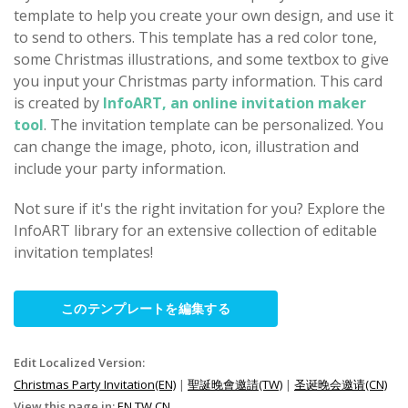
template to help you create your own design, and use it
to send to others. This template has a red color tone,
some Christmas illustrations, and some textbox to give
you input your Christmas party information. This card
is created by
InfoART, an online invitation maker
tool
. The invitation template can be personalized. You
can change the image, photo, icon, illustration and
include your party information.
Not sure if it's the right invitation for you? Explore the
InfoART library for an extensive collection of editable
invitation templates!
このテンプレートを編集する
Edit Localized Version:
Christmas Party Invitation(EN)
|
聖誕晚會邀請(TW)
|
圣诞晚会邀请(CN)
View this page in:
EN
TW
CN