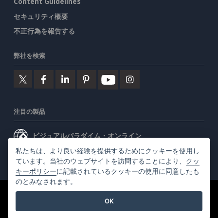
Content Guidelines
セキュリティ概要
不正行為を報告する
弊社を検索
注目の製品
ビジュアルパラダイム・オンライン
私たちは、より良い経験を提供するためにクッキーを使用し
ビジュアルパラダイムデスクトップ
ています。当社のウェブサイトを訪問することにより、
クッ
キーポリシー
に記載されているクッキーの使用に同意したも
のとみなされます。
©2026 by Visual Paradigm. 全ての権利を有する
利用規約
OK
AI Policy