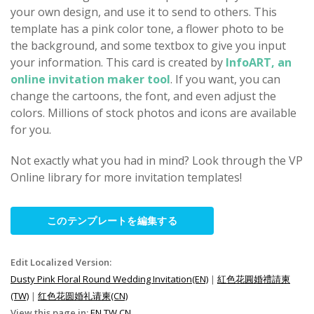
your own design, and use it to send to others. This
template has a pink color tone, a flower photo to be
the background, and some textbox to give you input
your information. This card is created by
InfoART, an
online invitation maker tool
. If you want, you can
change the cartoons, the font, and even adjust the
colors. Millions of stock photos and icons are available
for you.
Not exactly what you had in mind? Look through the VP
Online library for more invitation templates!
このテンプレートを編集する
Edit Localized Version:
Dusty Pink Floral Round Wedding Invitation(EN)
|
紅色花圓婚禮請柬
(TW)
|
红色花圆婚礼请柬(CN)
View this page in:
EN
TW
CN