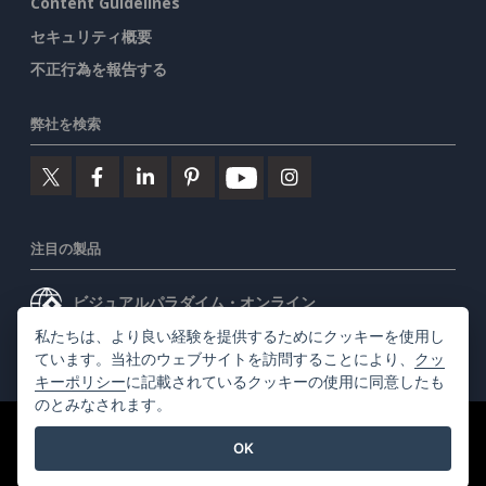
Content Guidelines
セキュリティ概要
不正行為を報告する
弊社を検索
注目の製品
ビジュアルパラダイム・オンライン
私たちは、より良い経験を提供するためにクッキーを使用し
ビジュアルパラダイムデスクトップ
ています。当社のウェブサイトを訪問することにより、
クッ
キーポリシー
に記載されているクッキーの使用に同意したも
のとみなされます。
©2026 by Visual Paradigm. 全ての権利を有する
利用規約
OK
AI Policy