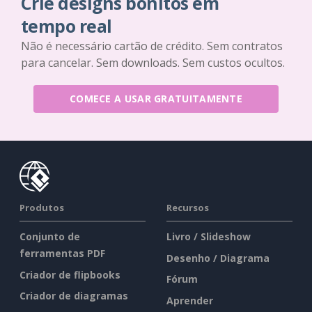
Crie designs bonitos em
tempo real
Não é necessário cartão de crédito. Sem contratos
para cancelar. Sem downloads. Sem custos ocultos.
COMECE A USAR GRATUITAMENTE
Produtos
Recursos
Conjunto de
Livro / Slideshow
ferramentas PDF
Desenho / Diagrama
Criador de flipbooks
Fórum
Criador de diagramas
Aprender