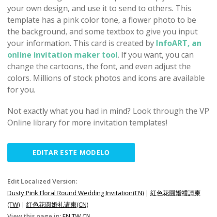
your own design, and use it to send to others. This
template has a pink color tone, a flower photo to be
the background, and some textbox to give you input
your information. This card is created by
InfoART, an
online invitation maker tool
. If you want, you can
change the cartoons, the font, and even adjust the
colors. Millions of stock photos and icons are available
for you.
Not exactly what you had in mind? Look through the VP
Online library for more invitation templates!
EDITAR ESTE MODELO
Edit Localized Version:
Dusty Pink Floral Round Wedding Invitation(EN)
|
紅色花圓婚禮請柬
(TW)
|
红色花圆婚礼请柬(CN)
View this page in:
EN
TW
CN