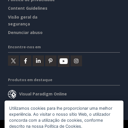
Content Guidelines
Visão geral da
segurança
Denunciar abuso
Encontre-nos em
Produtos em destaque
Visual Paradigm Online
Visual Paradigm Desktop
Utilizamos cookies para lhe proporcionar uma melhor
experiência. Ao visitar o nosso sítio Web, o utilizador
concorda com a utilização de cookies, conforme
descrito na nossa
Política de Cookies
.