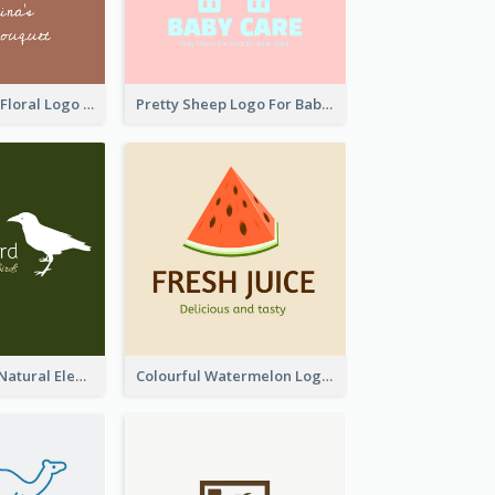
Elegant Linear Floral Logo
Pretty Sheep Logo For Baby Care Products
Silhouettes Of Natural Elements Logo
Colourful Watermelon Logo