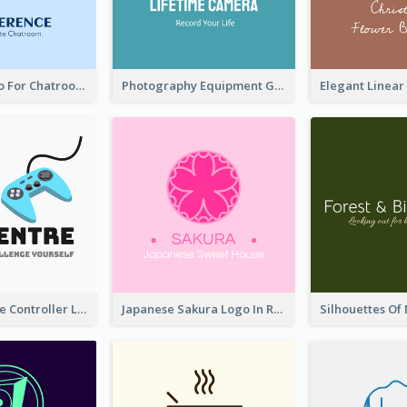
Chat Box Logo For Chatroom Services
Photography Equipment Graphic Logo In Monochrome
Cartoon Game Controller Logo
Japanese Sakura Logo In Round Shape