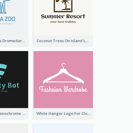
Simple Camelus Dromedary Logo
Coconut Trees On Island Logo For Holiday Travelling
Professional Monochrome Logo For Security Services
White Hanger Logo For Clothes Store