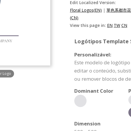
Edit Localized Version:
Floral Logos(EN)
|
單色系都市花
(CN)
View this page in:
EN
TW
CN
Logótipos Template S
Personalizável:
Este modelo de logótipo
editar o conteúdo, substi
r Logo
ou remover blocos de de
Dominant Color
P
Dimension