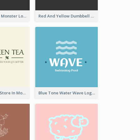
Colourful Party Monster Logo For Club
Red And Yellow Dumbbell Logo For Fitness Certre
Natural Drinks Store In Monochrome
Blue Tone Water Wave Logo