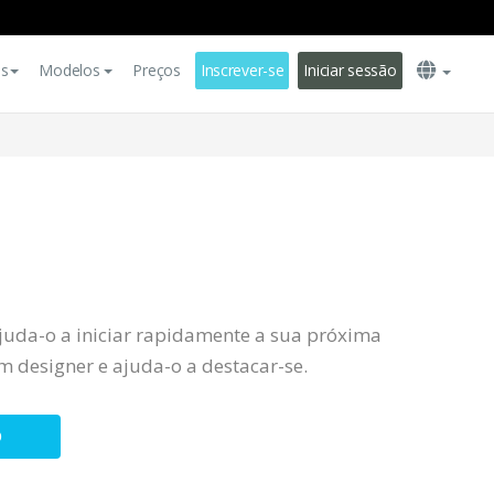
es
Modelos
Preços
Inscrever-se
Iniciar sessão
juda-o a iniciar rapidamente a sua próxima
 designer e ajuda-o a destacar-se.
O