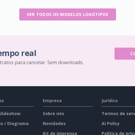
VER TODOS OS MODELOS LOGÓTIPOS
tempo real
C
tratos para cancelar. Sem downloads.
os
Empresa
Jurídico
 Slideshow
Sobre nós
Termos de serv
o / Diagrama
Novidades
AI Policy
Kit de imprensa
Política de pri