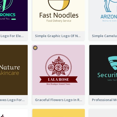
Cool Speaker Logo For Electronic Components Store
Simple Graphic Logo Of Noodles
Simplicity Leaves Logo For Body Care Store
Graceful Flowers Logo In Round Shape