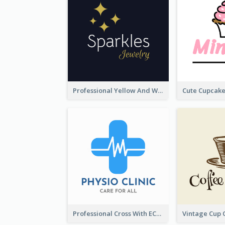
Professional Yellow And White Sparkles Jewelry Logo
Professional Cross With ECG Logo For Clinic