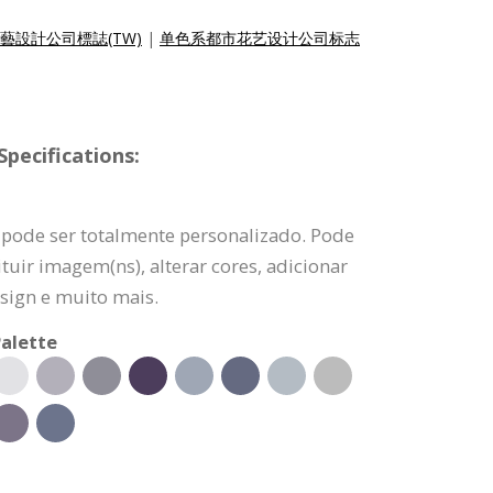
藝設計公司標誌(TW)
|
单色系都市花艺设计公司标志
pecifications:
 pode ser totalmente personalizado. Pode
tuir imagem(ns), alterar cores, adicionar
sign e muito mais.
alette