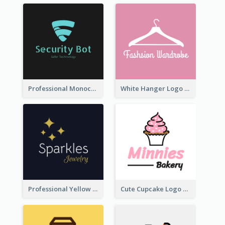
Professional Monochrome Logo For Security Services
White Hanger Logo For Clothes Store
Professional Yellow And White Sparkles Jewelry Logo
Cute Cupcake Logo For Bakery