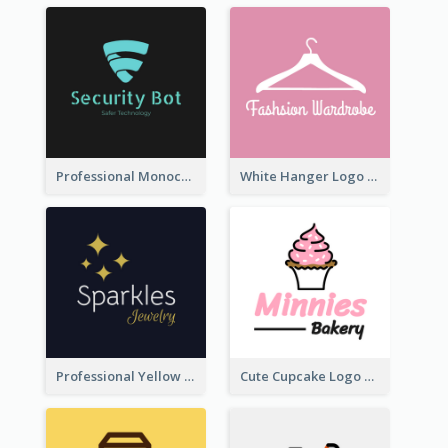
Professional Monochrome Logo For Security Services
White Hanger Logo For Clothes Store
Professional Yellow And White Sparkles Jewelry Logo
Cute Cupcake Logo For Bakery