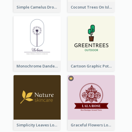
Simple Camelus Dromedary Logo
Coconut Trees On Island Logo For Holiday Travelling
Monochrome Dandelion Flower Logo
Cartoon Graphic Potted Plant Logo
Simplicity Leaves Logo For Body Care Store
Graceful Flowers Logo In Round Shape