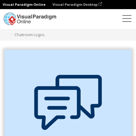
Visual Paradigm Online
Visual Paradigm Desktop
Ferramenta de design gráfico
Modelos
Logótipos
Chatroom Logos