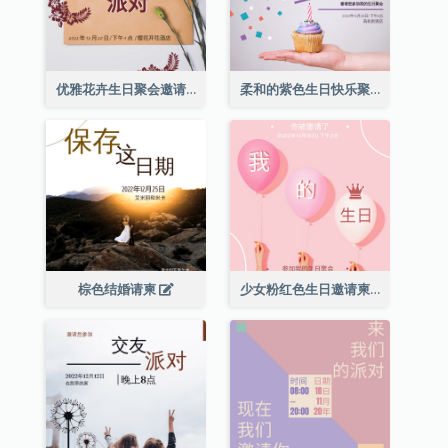
优雅花卉生日聚会邀请函
柔和的紫色生日快乐聚会请柬
棕色结婚请柬
少女粉红色生日邀请柬