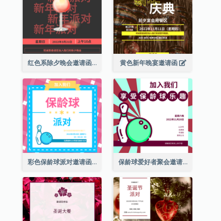
红色系除夕晚会邀请函
黄色新年晚宴邀请函
彩色保龄球派对邀请函
保龄球爱好者聚会邀请函