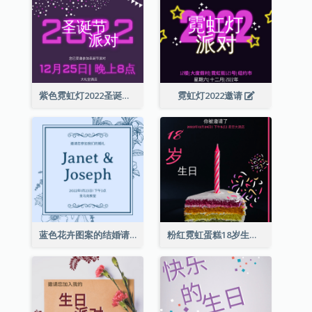
紫色霓虹灯2022圣诞晚会邀请函
霓虹灯2022邀请
蓝色花卉图案的结婚请柬
粉红霓虹蛋糕18岁生日请柬