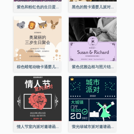
紫色和粉红色的生日蛋糕插图聚会请柬
黑色的熊卡通婴儿派对请柬
棕色蜡笔动物卡通婴儿生日邀请
紫色优雅边框与照片结婚请柬
情人节室内派对邀请函
萤光绿城市派对邀请函