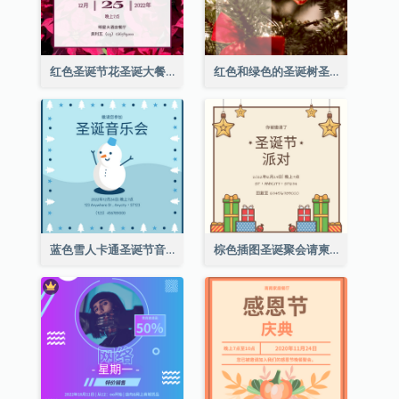
红色圣诞节花圣诞大餐请柬
红色和绿色的圣诞树圣诞派对邀请函
蓝色雪人卡通圣诞节音乐会邀请
棕色插图圣诞聚会请柬