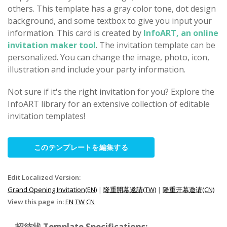
others. This template has a gray color tone, dot design
background, and some textbox to give you input your
information. This card is created by
InfoART, an online
invitation maker tool
. The invitation template can be
personalized. You can change the image, photo, icon,
illustration and include your party information.
Not sure if it's the right invitation for you? Explore the
InfoART library for an extensive collection of editable
invitation templates!
このテンプレートを編集する
Edit Localized Version:
Grand Opening Invitation(EN)
|
隆重開幕邀請(TW)
|
隆重开幕邀请(CN)
View this page in:
EN
TW
CN
招待状 Template Specifications: