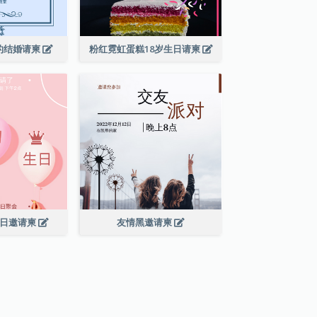
的结婚请柬
粉红霓虹蛋糕18岁生日请柬
生日邀请柬
友情黑邀请柬