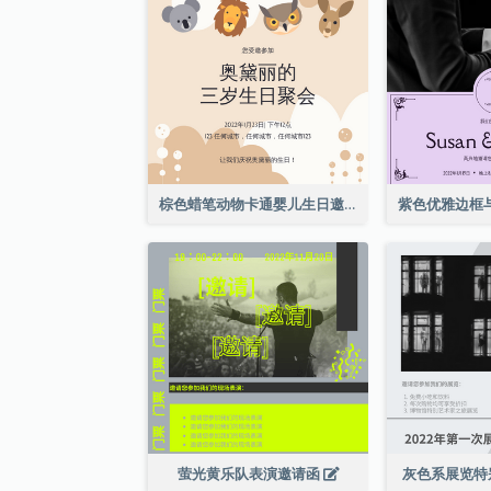
棕色蜡笔动物卡通婴儿生日邀请
萤光黄乐队表演邀请函
灰色系展览特