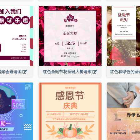
者聚会邀请函
红色圣诞节花圣诞大餐请柬