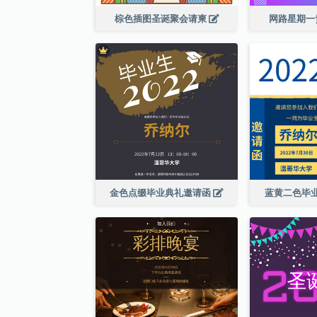
棕色插图圣诞聚会请柬
网路星期一
金色点缀毕业典礼邀请函
蓝黄二色毕