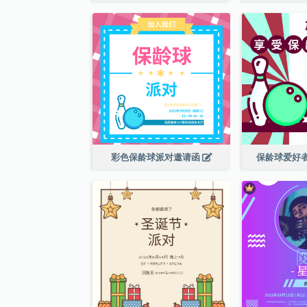
彩色保龄球派对邀请函
保龄球爱好