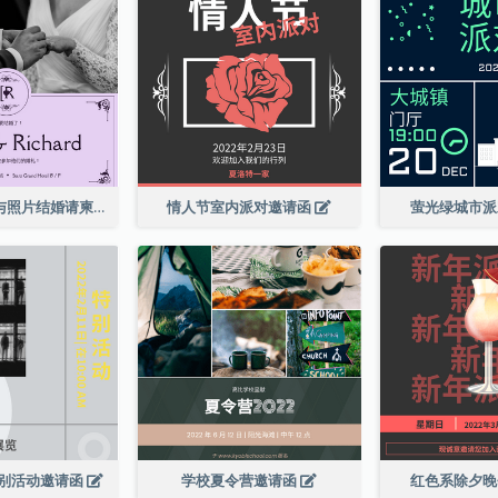
紫色优雅边框与照片结婚请柬
情人节室内派对邀请函
萤光绿城市
别活动邀请函
学校夏令营邀请函
红色系除夕