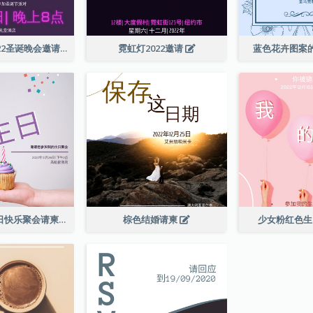
紫色霓虹灯2022圣诞晚会邀请函
霓虹灯2022邀请
蓝色花卉图案
柔和的紫色生日快乐聚会请柬
棕色结婚请柬
少女粉红色