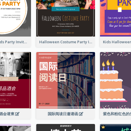
Halloween Kids Party Invitation
Halloween Costume Party Invitation
酒会请柬
国际阅读日邀请函