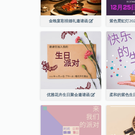
金晚宴彩排婚礼邀请函
优雅花卉生日聚会邀请函