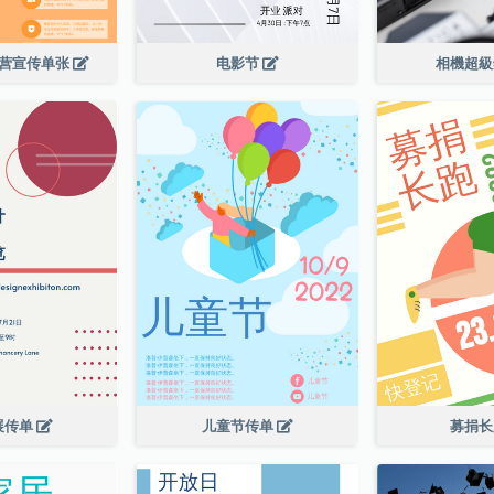
令营宣传单张
电影节
相機超
展传单
儿童节传单
募捐