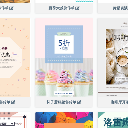
节传单
夏季大减价传单
舞蹈表
售传单
杯子蛋糕销售传单
咖啡厅开