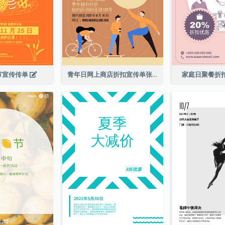
节宣传传单
青年日网上商店折扣宣传单张
家庭日聚餐折