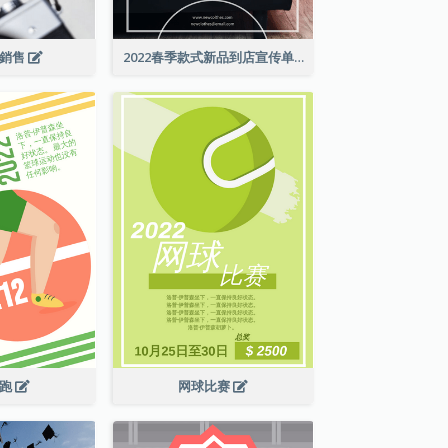
級銷售
2022春季款式新品到店宣传单张
长跑
网球比赛