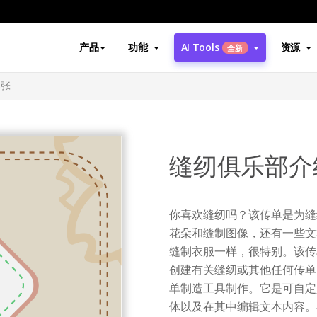
产品
功能
AI Tools
资源
全新
单张
缝纫俱乐部介
你喜欢缝纫吗？该传单是为缝
花朵和缝制图像，还有一些文
缝制衣服一样，很特别。该传
创建有关缝纫或其他任何传单
单制造工具制作。它是可自定
体以及在其中编辑文本内容。