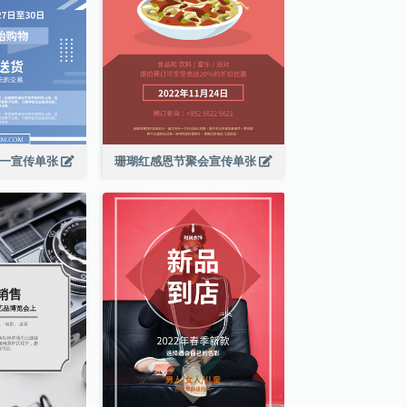
期一宣传单张
珊瑚红感恩节聚会宣传单张