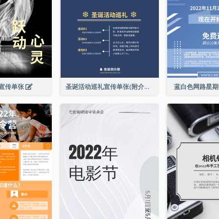
宣传单张
圣诞活动巡礼宣传单张(附介绍)
蓝白色网路星