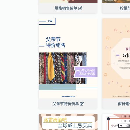
烘焙销售传单
柠檬
父亲节特价传单
假日销