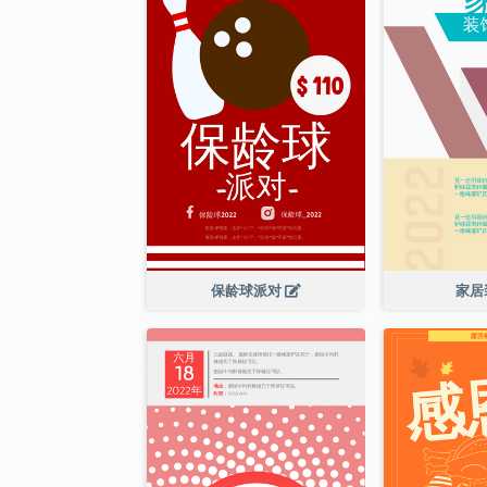
保龄球派对
家居