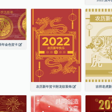
历新年金色贺卡
农历新年贺卡附龙纹装饰
吉祥老虎