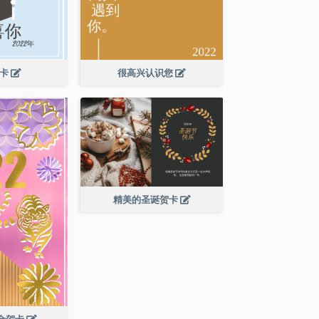
贺卡
很高兴认识您
精美的圣诞贺卡
年金贺卡