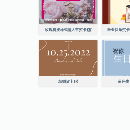
玫瑰拼接样式情人节贺卡
毕业快乐贺卡
结婚贺卡
蓝色生