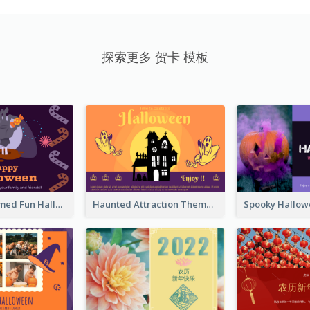
探索更多 贺卡 模板
Monster Themed Fun Halloween Greeting Card
Haunted Attraction Themed Halloween Card