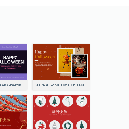
Spooky Halloween Greeting Card
Have A Good Time This Halloween Greeting Card