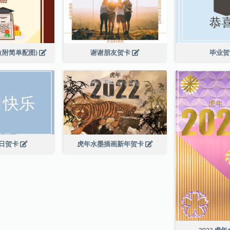
(附简单配图)
谢谢朋友贺卡
毕业
日贺卡
虎年水墨插画新年贺卡
2022 虎