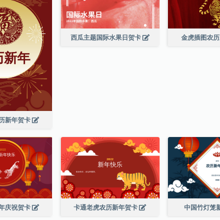
西瓜主题国际水果日贺卡
金虎插图农
历新年贺卡
年庆祝贺卡
卡通老虎农历新年贺卡
中国竹灯笼