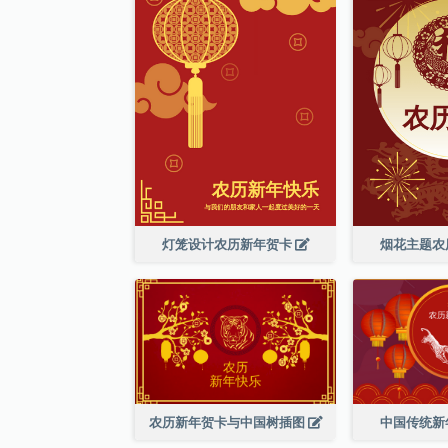
灯笼设计农历新年贺卡
烟花主题农
农历新年贺卡与中国树插图
中国传统新