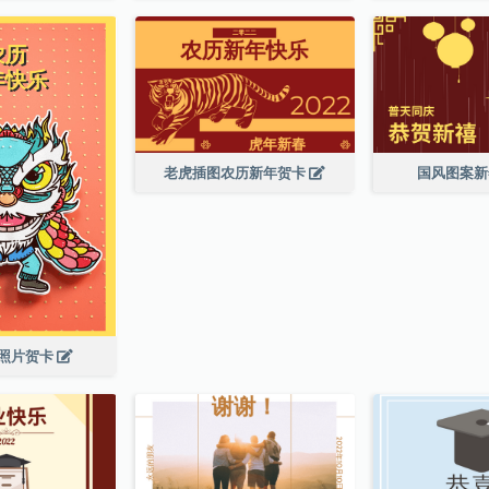
老虎插图农历新年贺卡
国风图案
照片贺卡