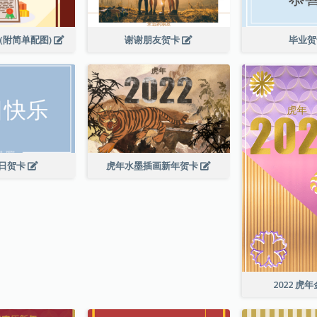
(附简单配图)
谢谢朋友贺卡
毕业
日贺卡
虎年水墨插画新年贺卡
2022 虎