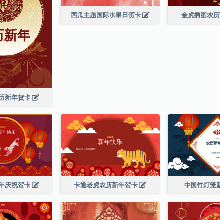
西瓜主题国际水果日贺卡
金虎插图农
历新年贺卡
年庆祝贺卡
卡通老虎农历新年贺卡
中国竹灯笼