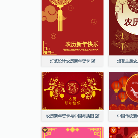
灯笼设计农历新年贺卡
烟花主题农
农历新年贺卡与中国树插图
中国传统新