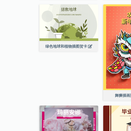
绿色地球和植物插图贺卡
舞狮插画