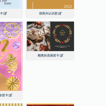
贺卡
很高兴认识您
精美的圣诞贺卡
年金贺卡