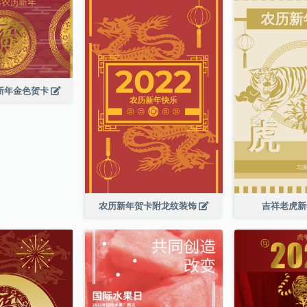
历新年金色贺卡
农历新年贺卡附龙纹装饰
吉祥老虎