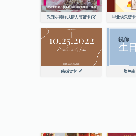
玫瑰拼接样式情人节贺卡
毕业快乐贺卡
结婚贺卡
蓝色生