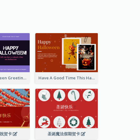
Spooky Halloween Greeting Card
Have A Good Time This Halloween Greeting Card
庆祝贺卡
圣诞魔法假期贺卡