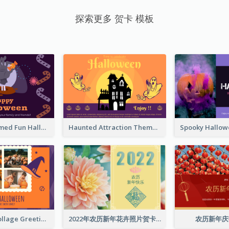
探索更多 贺卡 模板
Monster Themed Fun Halloween Greeting Card
Haunted Attraction Themed Halloween Card
Halloween Collage Greeting Card
2022年农历新年花卉照片贺卡
农历新年