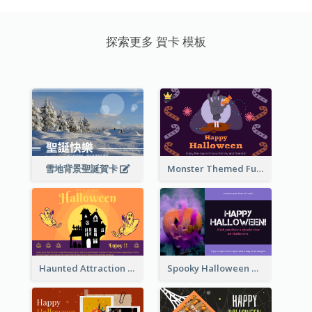
探索更多 賀卡 模板
雪地背景聖誕賀卡
Monster Themed Fun Halloween Greeting Card
Haunted Attraction Themed Halloween Card
Spooky Halloween Greeting Card