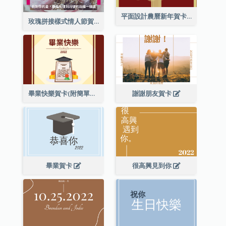
平面設計農曆新年賀卡與裝飾
玫瑰拼接樣式情人節賀卡
畢業快樂賀卡(附簡單配圖)
謝謝朋友賀卡
畢業賀卡
很高興見到你