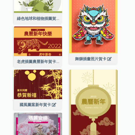
綠色地球和植物插圖賀卡
舞獅插畫照片賀卡
老虎插圖農曆新年賀卡
國風圖案新年賀卡