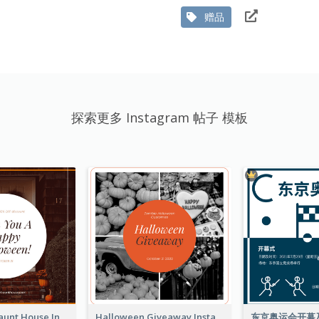
赠品
探索更多 Instagram 帖子 模板
Halloween Haunt House Instagram Post
Halloween Giveaway Instagram Post