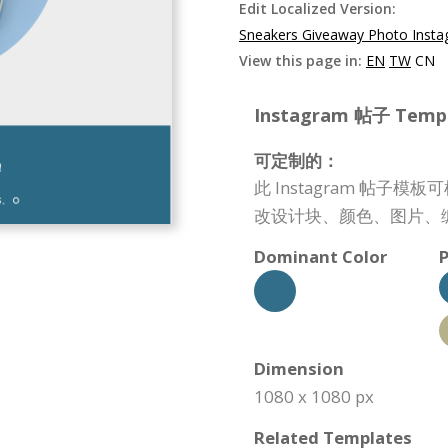
Edit Localized Version:
Sneakers Giveaway Photo Insta
View this page in:
EN
TW
CN
Instagram 帖子 Templa
可定制的：
此 Instagram 帖
改设计块、颜色、图片、
Dominant Color
P
Dimension
1080 x 1080 px
Related Templates