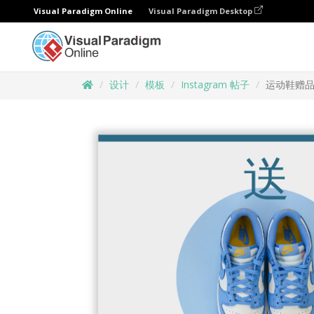
Visual Paradigm Online
Visual Paradigm Desktop
设计
模板
Instagram 帖子
运动鞋赠品照