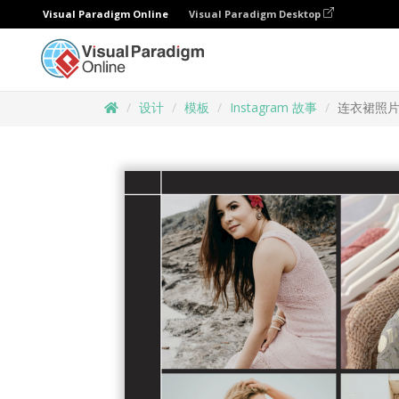
Visual Paradigm Online
Visual Paradigm Desktop
设计
模板
Instagram 故事
连衣裙照片拼