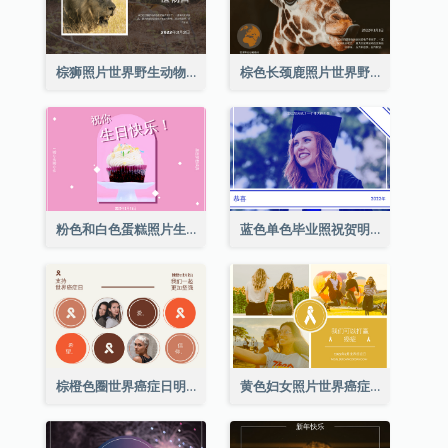
棕狮照片世界野生动物日明信片
棕色长颈鹿照片世界野生动物日明信片
粉色和白色蛋糕照片生日明信片
蓝色单色毕业照祝贺明信片
棕橙色圈世界癌症日明信片
黄色妇女照片世界癌症日明信片