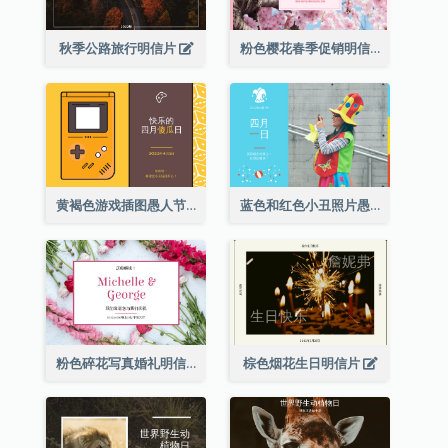
秋季公路旅行明信片
粉色樱花春季促销明信片
黄褐色游戏插图愚人节明信片
蓝色和红色小丑照片愚人节明信片
粉色碎花写真婚礼明信片
棕色烟花生日明信片