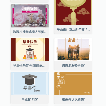
平面设计农历新年贺卡与装饰
玫瑰拼接样式情人节贺卡
毕业快乐贺卡(附简单配图)
谢谢朋友贺卡
毕业贺卡
很高兴认识您