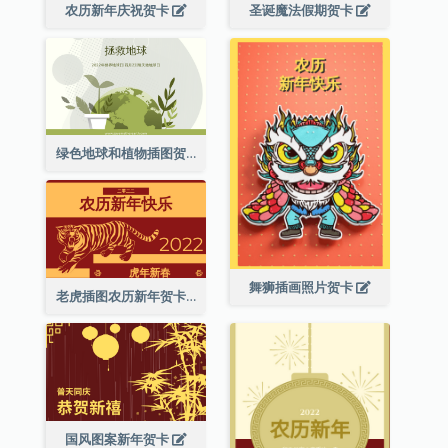
农历新年庆祝贺卡
圣诞魔法假期贺卡
绿色地球和植物插图贺卡
舞狮插画照片贺卡
老虎插图农历新年贺卡
国风图案新年贺卡