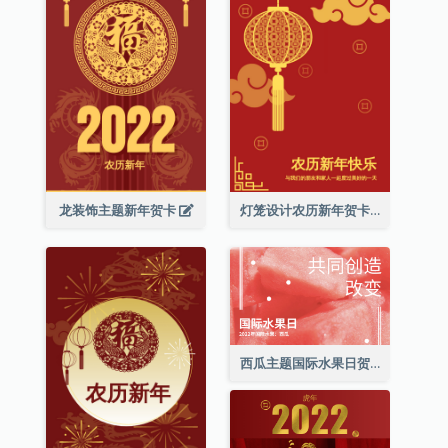
龙装饰主题新年贺卡
灯笼设计农历新年贺卡
西瓜主题国际水果日贺卡