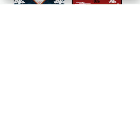
中国竹灯笼新年贺卡
虎年插图农历新年贺卡
中国花卉农历新年贺卡
环形装饰新年贺卡
挥春中国新年贺卡