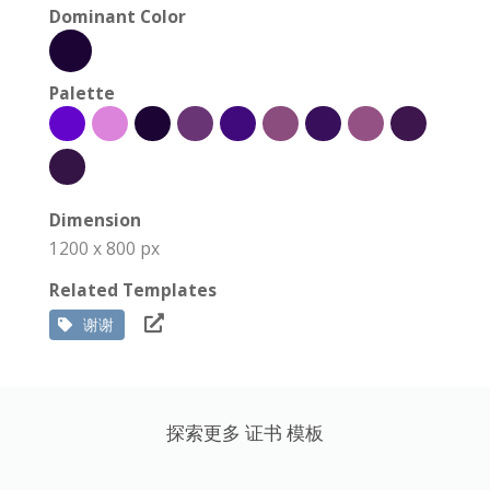
Dominant Color
Palette
Dimension
1200 x 800 px
Related Templates
谢谢
探索更多 证书 模板