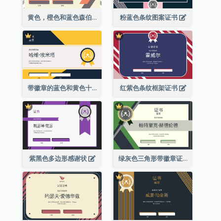
黄色，橙色和蓝色森伯斯特证书
粉蓝色条纹图案证书
带徽章的蓝色和黄色十年证书
红紫色条纹框架证书
紫黑色多边形感谢状
绿灰色三角形带徽章证书