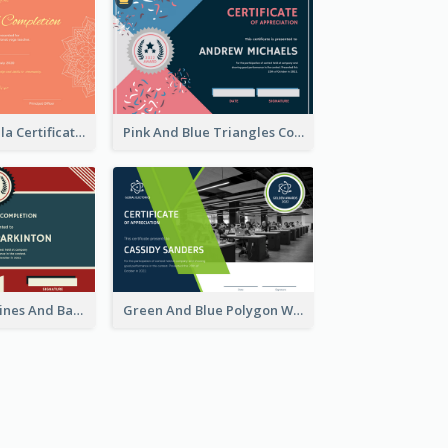
Orange Mandala Certificate Of Completion
Pink And Blue Triangles Confetti Celebration Certificate
Red And Blue Lines And Badge Completion Certificate
Green And Blue Polygon With Photo Certificate