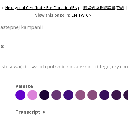
on:
Hexagonal Certificate For Donation(EN)
|
暗紫色系捐贈證書(TW)
View this page in:
EN
TW
CN
 następnej kampanii
s:
stosować do swoich potrzeb, niezależnie od tego, czy chod
Palette
Transcript