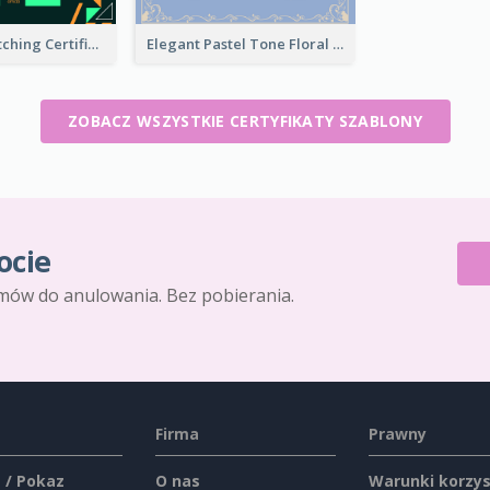
Funky Eye-catching Certificate Design Template
Elegant Pastel Tone Floral Certificate Design
ZOBACZ WSZYSTKIE CERTYFIKATY SZABLONY
ocie
mów do anulowania. Bez pobierania.
Firma
Prawny
 / Pokaz
O nas
Warunki korzys