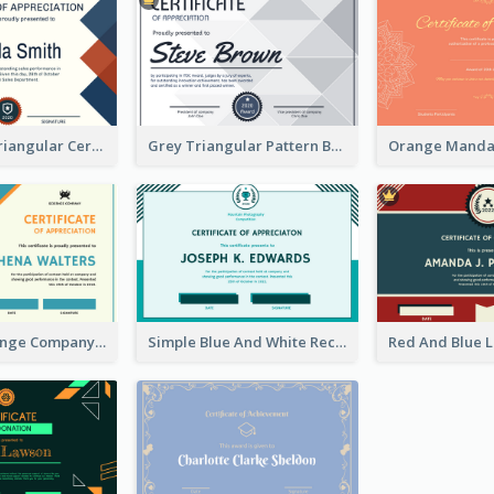
Cool Triple Triangular Certificate Design Online
Grey Triangular Pattern Best Certificate Design
Blue And Orange Company Triangles With Badge Certificate
Simple Blue And White Rectangle Certificate