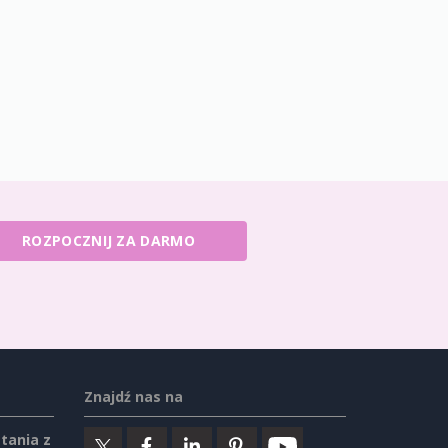
ROZPOCZNIJ ZA DARMO
Znajdź nas na
tania z