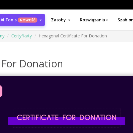
AI Tools
Zasoby
Rozwiązania
Szablo
NOWOŚĆ
ony
Certyfikaty
Hexagonal Certificate For Donation
 For Donation