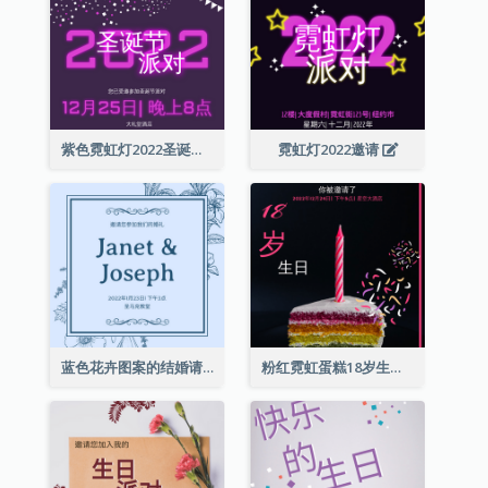
紫色霓虹灯2022圣诞晚会邀请函
霓虹灯2022邀请
蓝色花卉图案的结婚请柬
粉红霓虹蛋糕18岁生日请柬