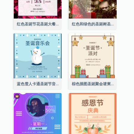
红色圣诞节花圣诞大餐请柬
红色和绿色的圣诞树圣诞派对邀请函
蓝色雪人卡通圣诞节音乐会邀请
棕色插图圣诞聚会请柬