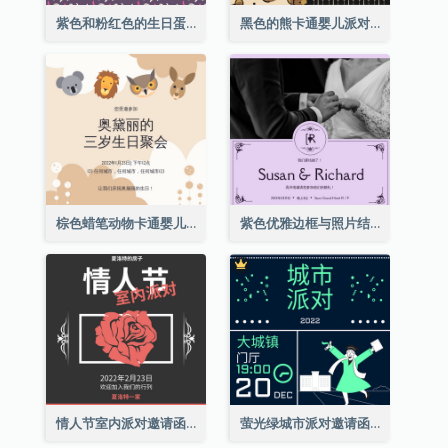
紫色和粉红色的生日蛋糕插图聚会请柬
黑色的熊卡通婴儿派对请柬
棕色蜡笔动物卡通婴儿生日邀请
紫色优雅边框与照片结婚请柬
情人节室内派对邀请函
萤光绿城市派对邀请函