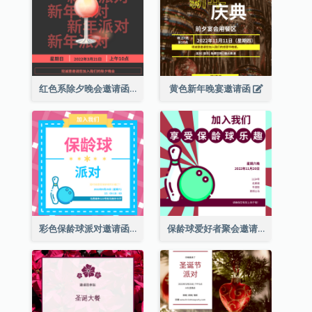
红色系除夕晚会邀请函
黄色新年晚宴邀请函
彩色保龄球派对邀请函
保龄球爱好者聚会邀请函