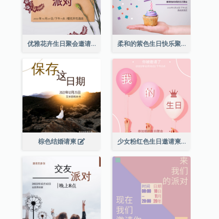
优雅花卉生日聚会邀请函
柔和的紫色生日快乐聚会请柬
棕色结婚请柬
少女粉红色生日邀请柬