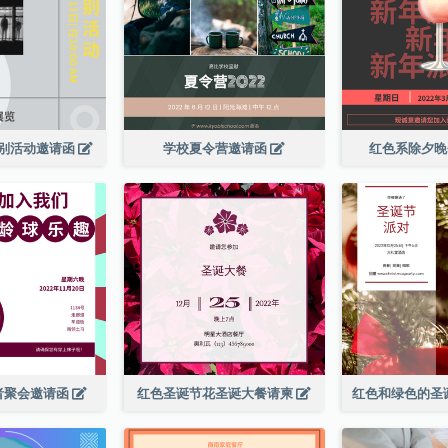
别活动邀请函
学校夏令营邀请函
红色系除夕
者聚会邀请函
红色圣诞节花圣诞大餐请柬