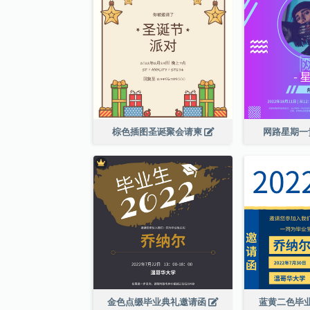
棕色插图圣诞聚会请柬
网路星期一
金色点缀毕业典礼邀请函
蓝黄二色毕