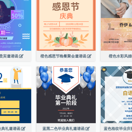
贵宾邀请函
橙色感恩节晚餐聚会邀请函
橙色水彩风
业典礼邀请函
蓝黑二色毕业典礼邀请函