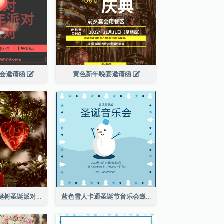
晚会邀请函
黄色新年晚宴邀请函
红色和绿色的圣诞树圣诞派对邀请函
蓝色雪人卡通圣诞节音乐会邀请