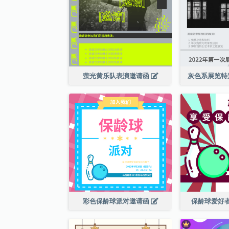
萤光黄乐队表演邀请函
灰色系展览特
彩色保龄球派对邀请函
保龄球爱好