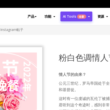
产品
功能
AI Tools
资源
全新
stagram帖子
粉白色调情人节
情人节的由来？
公元三世纪，罗马帝国处于全
和基督徒。
这时有一位虔诚的瓦伦丁被捕
君听到这个奇迹时，感到非常