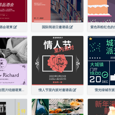
酒会请柬
国际阅读日邀请函
紫色优雅边框与照片结婚请柬
情人节室内派对邀请函
萤光绿城市