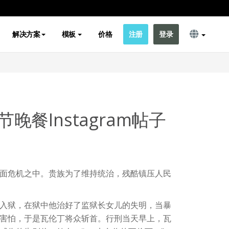
解决方案
模板
价格
注册
登录
晚餐Instagram帖子
面危机之中。贵族为了维持统治，残酷镇压人民
入狱，在狱中他治好了监狱长女儿的失明，当暴
害怕，于是瓦伦丁将众斩首。行刑当天早上，瓦