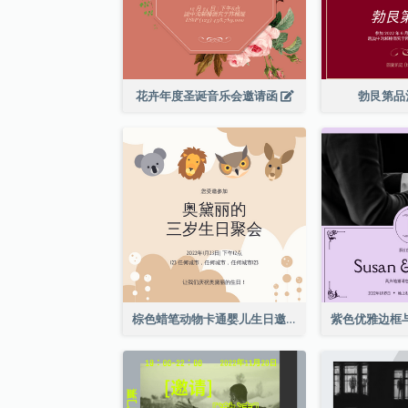
花卉年度圣诞音乐会邀请函
勃艮第品
棕色蜡笔动物卡通婴儿生日邀请