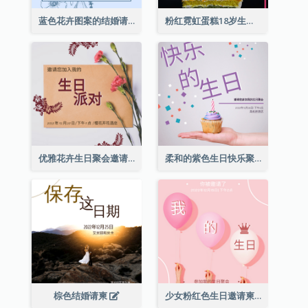
蓝色花卉图案的结婚请柬
粉红霓虹蛋糕18岁生日请柬
优雅花卉生日聚会邀请函
柔和的紫色生日快乐聚会请柬
棕色结婚请柬
少女粉红色生日邀请柬