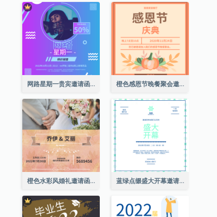
网路星期一贵宾邀请函
橙色感恩节晚餐聚会邀请函
橙色水彩风婚礼邀请函
蓝绿点缀盛大开幕邀请函