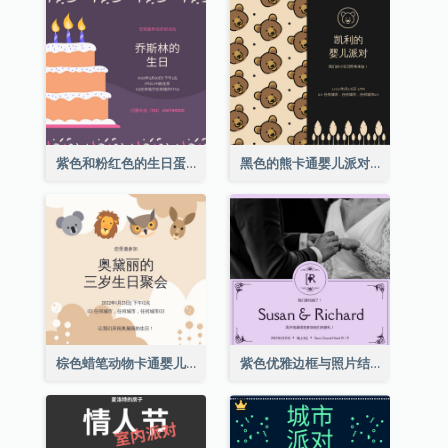
紫色和粉红色的生日蛋糕插图聚会请柬
黑色的熊卡通婴儿派对请柬
棕色蜡笔动物卡通婴儿生日邀请
紫色优雅边框与照片结婚请柬