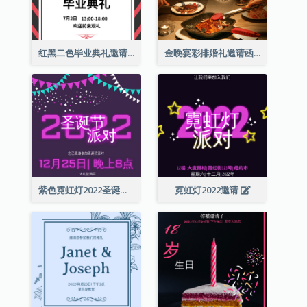
红黑二色毕业典礼邀请函
金晚宴彩排婚礼邀请函
紫色霓虹灯2022圣诞晚会邀请函
霓虹灯2022邀请