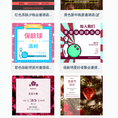
红色系除夕晚会邀请函
黄色新年晚宴邀请函
彩色保龄球派对邀请函
保龄球爱好者聚会邀请函