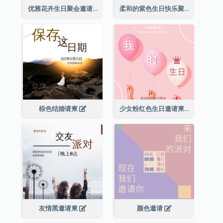
优雅花卉生日聚会邀请函
柔和的紫色生日快乐聚会请柬
棕色结婚请柬
少女粉红色生日邀请柬
友情黑邀请柬
颜色邀请