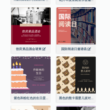
勃艮第品酒会请柬
国际阅读日邀请函
紫色和粉红色的生日蛋糕插图聚会请柬
黑色的熊卡通婴儿派对请柬