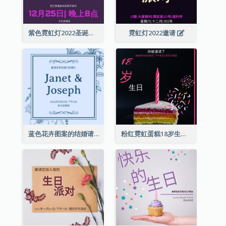
紫色霓虹灯2022圣诞晚会邀请函
霓虹灯2022邀请
蓝色花卉图案的结婚请柬
粉红霓虹蛋糕18岁生日请柬