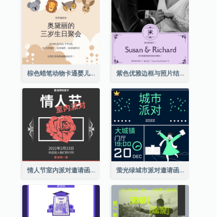
棕色蜡笔动物卡通婴儿生日邀请
紫色优雅边框与照片结婚请柬
情人节室内派对邀请函
萤光绿城市派对邀请函