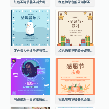
红色圣诞节花圣诞大餐请柬
红色和绿色的圣诞树圣诞派对邀请函
蓝色雪人卡通圣诞节音乐会邀请
棕色插图圣诞聚会请柬
网路星期一贵宾邀请函
橙色感恩节晚餐聚会邀请函