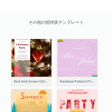
その他の招待状テンプレート
Red And Green Christmas Tree Christmas Party Invitation
Rainbow Pattern Pride Married Invitation