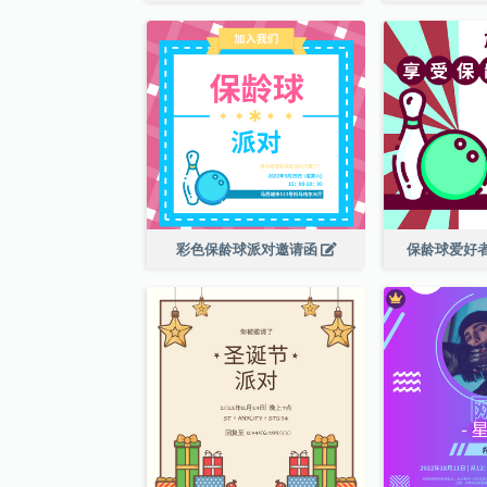
彩色保龄球派对邀请函
保龄球爱好