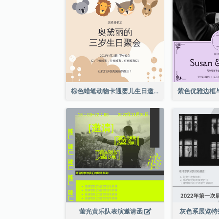
棕色蜡笔动物卡通婴儿生日邀请
萤光黄乐队表演邀请函
灰色系展览特