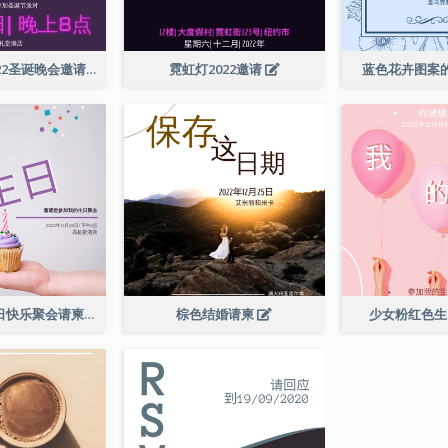
紫色霓虹灯2022圣诞晚会邀请函
霓虹灯2022邀请
蓝色花卉图案
柔和的紫色生日快乐聚会请柬
棕色结婚请柬
少女粉红色