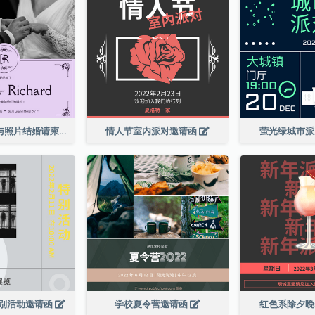
紫色优雅边框与照片结婚请柬
情人节室内派对邀请函
萤光绿城市
别活动邀请函
学校夏令营邀请函
红色系除夕