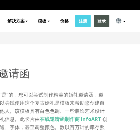
解决方案
模板
价格
注册
登录
邀请函
"是"的，您可以尝试制作精美的婚礼邀请函，邀
以尝试使用这个复古婚礼是模板来帮助您创建自
他人。该模板具有白色色调、一些装饰艺术设计
礼信息。此卡片由
在线邀请函制作商 InfoART
创
通、字体，甚至调整颜色。数以百万计的库存照