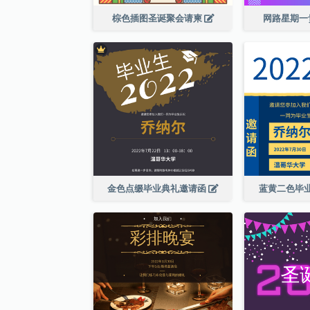
棕色插图圣诞聚会请柬
网路星期一
金色点缀毕业典礼邀请函
蓝黄二色毕