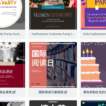
Halloween Kids Party Invitation
Halloween Costume Party Invitation
酒会请柬
国际阅读日邀请函