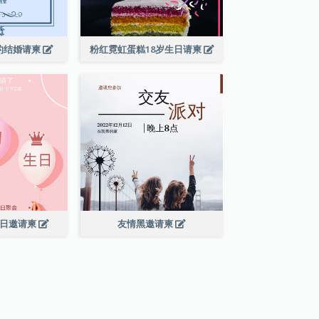
的结婚请柬
粉红霓虹蛋糕18岁生日请柬
生日邀请柬
友情黑邀请柬