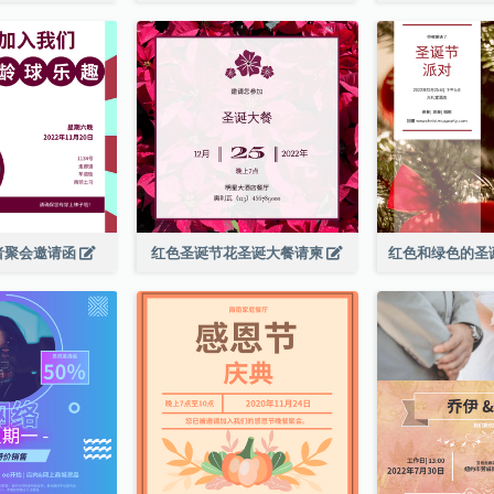
者聚会邀请函
红色圣诞节花圣诞大餐请柬