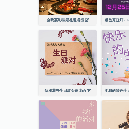
金晚宴彩排婚礼邀请函
优雅花卉生日聚会邀请函