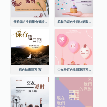
優雅花卉生日聚會邀請函
柔和的紫色生日快樂聚會請柬
棕色結婚請柬
少女粉紅色生日邀請柬