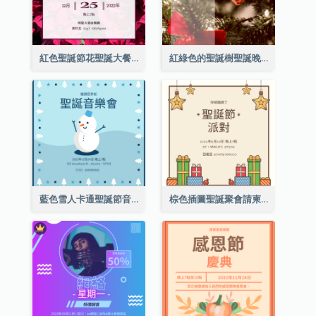
紅色聖誕節花聖誕大餐請柬
紅綠色的聖誕樹聖誕晚會邀請函
藍色雪人卡通聖誕節音樂會邀請
棕色插圖聖誕聚會請柬