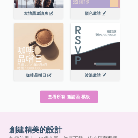
友情黑邀請柬
顏色邀請
咖啡品嚐日
波浪邀請
查看所有 邀請函 模板
創建精美的設計