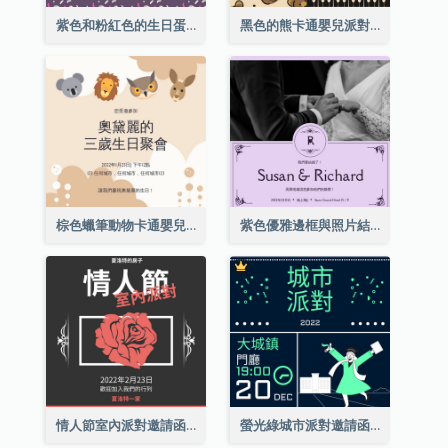
紫色和粉紅色的生日蛋糕插圖聚會請柬
黑色的熊卡通嬰兒派對請柬
棕色蠟筆動物卡通嬰兒生日邀請
紫色優雅邊框與照片結婚請柬
情人節室內派對邀請函
螢光綠城市派對邀請函