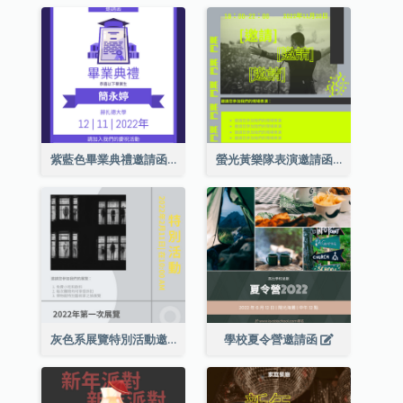
紫藍色畢業典禮邀請函
螢光黃樂隊表演邀請函
灰色系展覽特別活動邀請函
學校夏令營邀請函