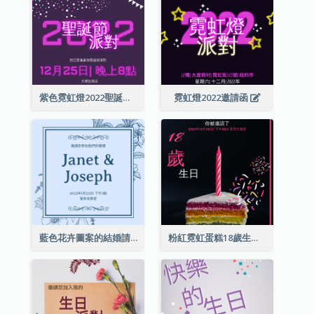
紫色霓虹燈2022聖誕晚會邀請函
霓虹燈2022邀請函
藍色花卉圖案的結婚請柬
粉紅霓虹蛋糕18歲生日請柬