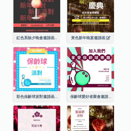
紅色系除夕晚會邀請函
黃色新年晚宴邀請函
彩色保齡球派對邀請函
保齡球愛好者聚會邀請函