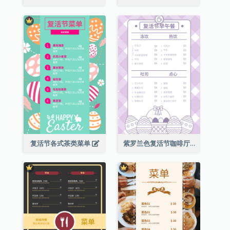
复活节各式茶类菜单
紫罗兰色复活节咖啡厅菜单