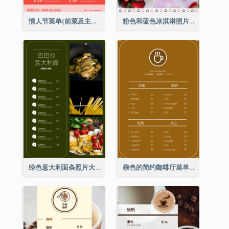
情人节菜单(前菜及主菜)
粉色和蓝色冰淇淋照片甜点菜单
绿色意大利面条照片大餐厅菜单
棕色的简约咖啡厅菜单