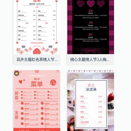
花卉主题红色系情人节菜单
桃心主题情人节2人晚餐菜单