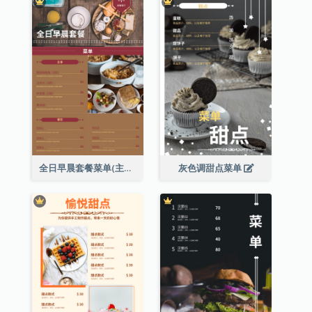
全日早晨套餐菜单(主食及餐饮)
灰色调甜点菜单