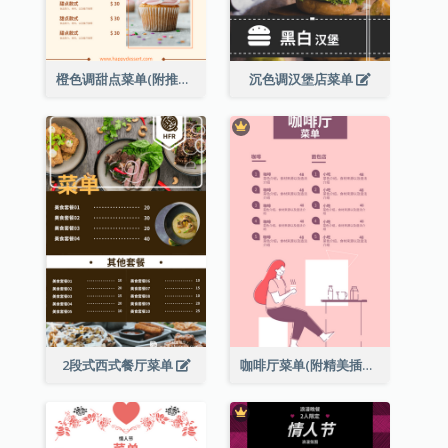
橙色调甜点菜单(附推荐款式图片)
沉色调汉堡店菜单
2段式西式餐厅菜单
咖啡厅菜单(附精美插图)