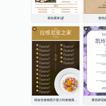
棕色菜单
棕色
棕金色食物照片意大利食物菜单
紫色碎花