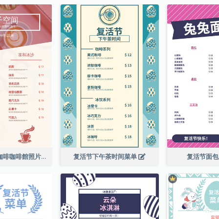
粉紅色的新鮮咖啡咖啡館照片簡單菜單
复活节下午茶时间菜单
复活节面