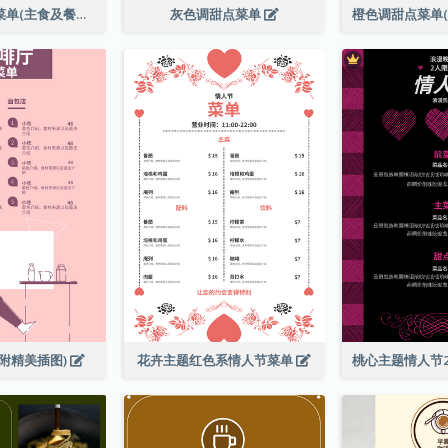
全日早晨套餐菜单(主食及餐饮)
灰色调甜点菜单
附精美插图)
花卉主题红色系情人节菜单
桃心主题情人节