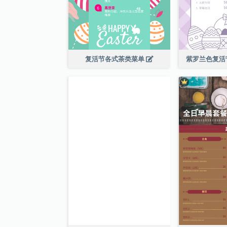
复活节各式茶类菜单
紫罗兰色复活