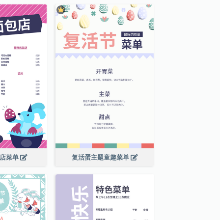
包店菜单
复活蛋主题童趣菜单