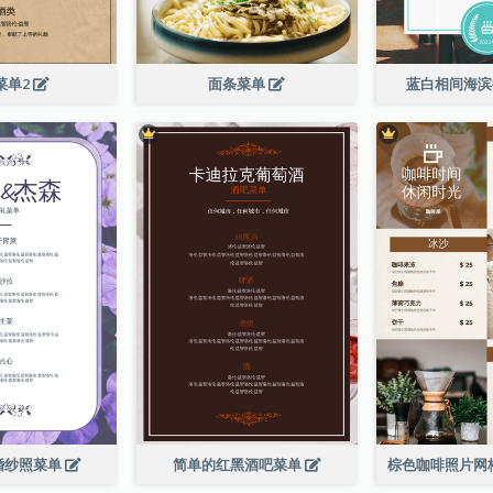
菜单2
面条菜单
蓝白相间海
婚纱照菜单
简单的红黑酒吧菜单