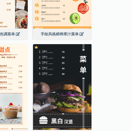
啡色调菜单
手绘风格鲜榨果汁菜单