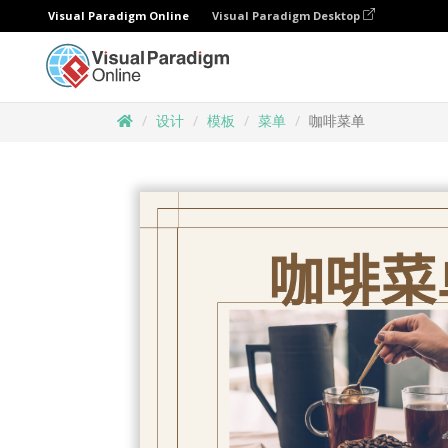
Visual Paradigm Online
Visual Paradigm Desktop
设计
模板
菜单
咖啡菜单