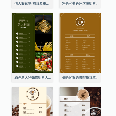
情人節菜單(前菜及主菜)
粉色和藍色冰淇淋照片甜點菜單
綠色意大利麵條照片大餐廳菜單
棕色的簡約咖啡廳菜單