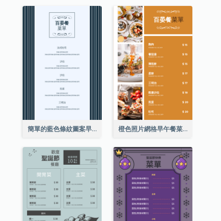
簡單的藍色條紋圖案早午餐菜單
橙色照片網格早午餐菜單