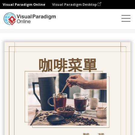
Visual Paradigm Online
Visual Paradigm Desktop
設計
模板
菜單
咖啡菜單