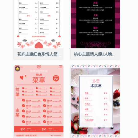
花卉主題紅色系情人節菜單
桃心主題情人節2人晚餐菜單