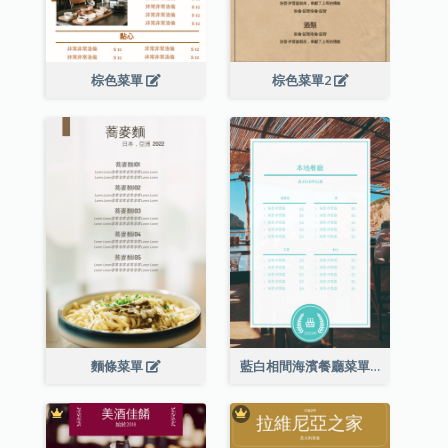
棕色菜單
棕色菜單2
麵條菜單
藍白相間海濱餐廳菜單