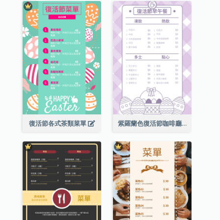
復活節各式茶類菜單
紫羅蘭色復活節咖啡廳菜單