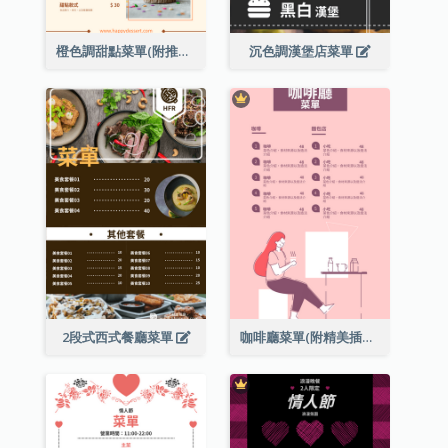
橙色調甜點菜單(附推薦款式圖片)
沉色調漢堡店菜單
2段式西式餐廳菜單
咖啡廳菜單(附精美插圖)