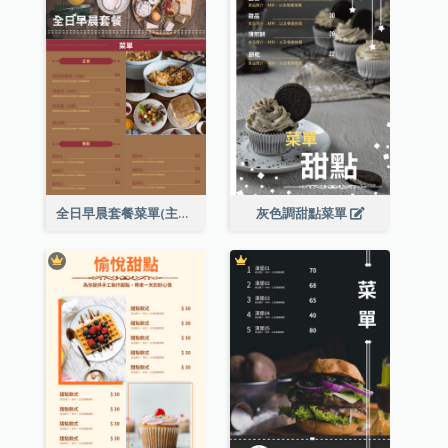
全日早晨套餐菜單(主食及餐飲)
灰色調甜點菜單