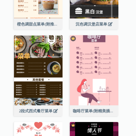
橙色调甜点菜单(附推荐款式图片)
沉色调汉堡店菜单
2段式西式餐厅菜单
咖啡厅菜单(附精美插图)