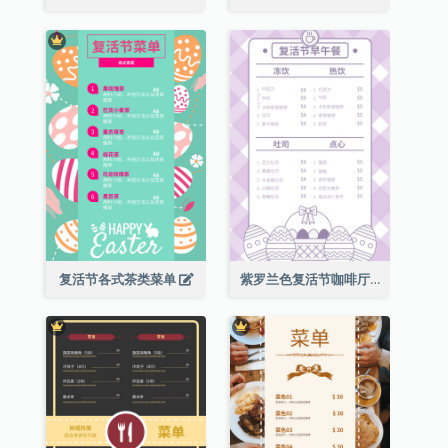
复活节各式茶类菜单
紫罗兰色复活节咖啡厅菜单