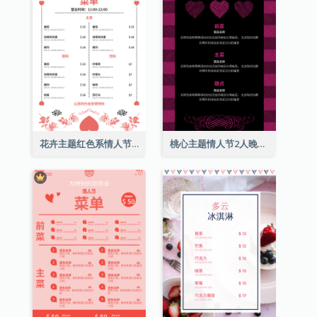
花卉主题红色系情人节菜单
桃心主题情人节2人晚餐菜单