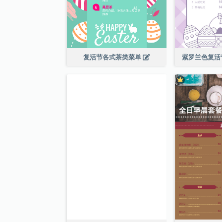
复活节各式茶类菜单
紫罗兰色复活