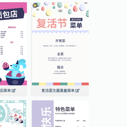
包店菜单
复活蛋主题童趣菜单