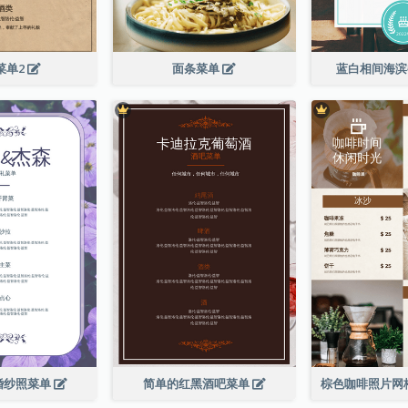
菜单2
面条菜单
蓝白相间海
婚纱照菜单
简单的红黑酒吧菜单