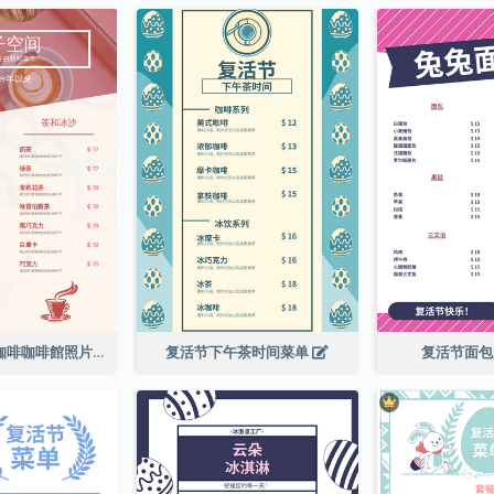
粉紅色的新鮮咖啡咖啡館照片簡單菜單
复活节下午茶时间菜单
复活节面