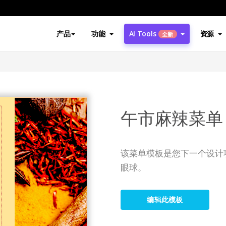
产品
功能
AI Tools
资源
全新
午市麻辣菜单
该菜单模板是您下一个设计
眼球。
编辑此模板