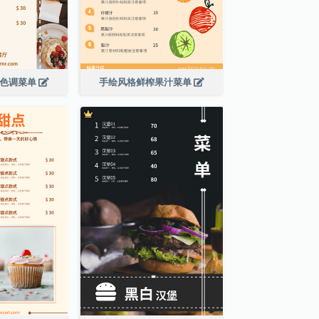
啡色调菜单
手绘风格鲜榨果汁菜单