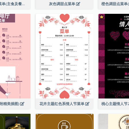
全日早晨套餐菜单(主食及餐饮)
灰色调甜点菜单
附精美插图)
花卉主题红色系情人节菜单
桃心主题情人节