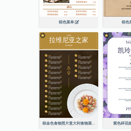
棕色菜单
棕色
棕金色食物照片意大利食物菜单
紫色碎花