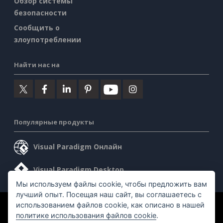
Обзор системы
безопасности
Сообщить о
злоупотреблении
Найти нас на
Популярные продукты
Visual Paradigm Онлайн
Visual Paradigm Desktop
Мы используем файлы cookie, чтобы предложить вам
лучший опыт. Посещая наш сайт, вы соглашаетесь с
использованием файлов cookie, как описано в нашей
©2026 by Visual Paradigm. Все права защищены.
политике использования файлов cookie
.