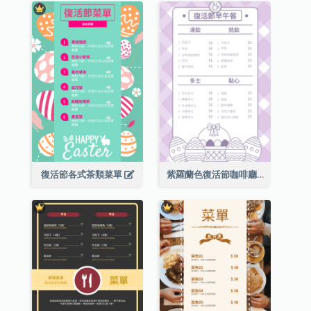
復活節各式茶類菜單
紫羅蘭色復活節咖啡廳菜單