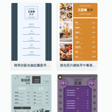
簡單的藍色條紋圖案早午餐菜單
橙色照片網格早午餐菜單