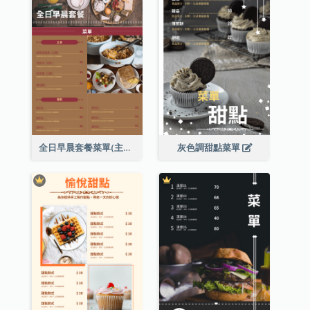
全日早晨套餐菜單(主食及餐飲)
灰色調甜點菜單