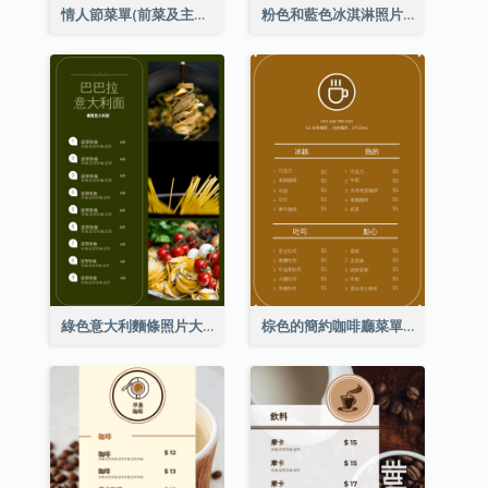
情人節菜單(前菜及主菜)
粉色和藍色冰淇淋照片甜點菜單
綠色意大利麵條照片大餐廳菜單
棕色的簡約咖啡廳菜單