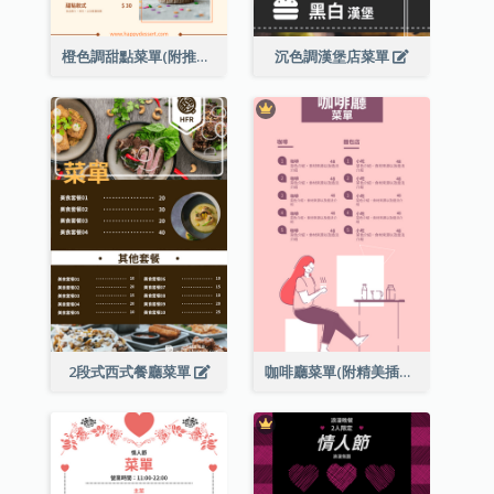
橙色調甜點菜單(附推薦款式圖片)
沉色調漢堡店菜單
2段式西式餐廳菜單
咖啡廳菜單(附精美插圖)