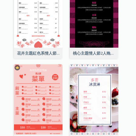
花卉主題紅色系情人節菜單
桃心主題情人節2人晚餐菜單