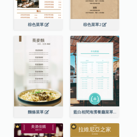
棕色菜單
棕色菜單2
麵條菜單
藍白相間海濱餐廳菜單