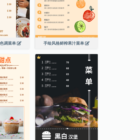
啡色调菜单
手绘风格鲜榨果汁菜单