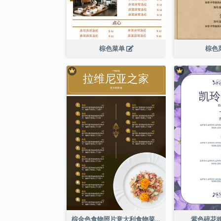
棕色菜单
棕色
棕金色食物照片意大利食物菜单
紫色碎花