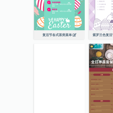
复活节各式茶类菜单
紫罗兰色复活