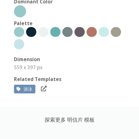
Dominant Color
Palette
Dimension
559 x 397 px
Related Templates
游泳
探索更多 明信片 模板