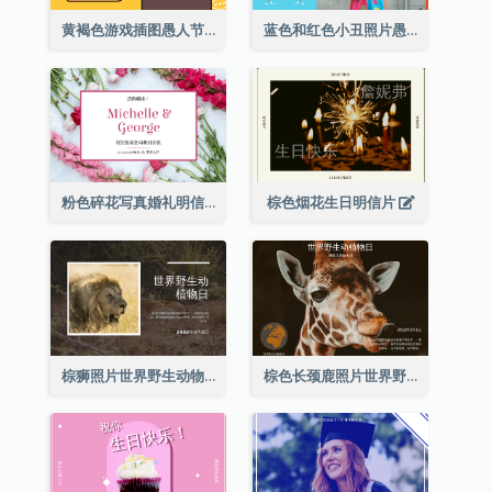
黄褐色游戏插图愚人节明信片
蓝色和红色小丑照片愚人节明信片
粉色碎花写真婚礼明信片
棕色烟花生日明信片
棕狮照片世界野生动物日明信片
棕色长颈鹿照片世界野生动物日明信片