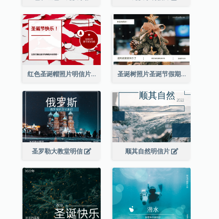
红色圣诞帽照片明信片
圣诞树照片圣诞节假期明信片
圣罗勒大教堂明信
顺其自然明信片