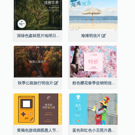
深绿色森林照片地球日明信片
海滩明信片
秋季公路旅行明信片
粉色樱花春季促销明信片
黄褐色游戏插图愚人节明信片
蓝色和红色小丑照片愚人节明信片