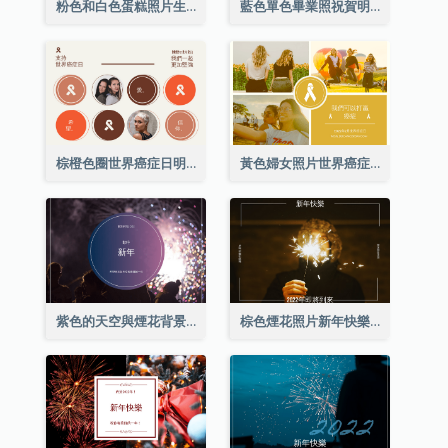
粉色和白色蛋糕照片生日明信片
藍色單色畢業照祝賀明信片
棕橙色圈世界癌症日明信片
黃色婦女照片世界癌症日明信片
紫色的天空與煙花背景新年明信片
棕色煙花照片新年快樂明信片