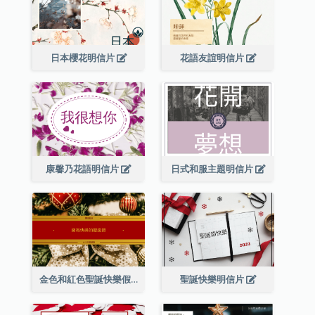
日本櫻花明信片
花語友誼明信片
康馨乃花語明信片
日式和服主題明信片
金色和紅色聖誕快樂假期明信片
聖誕快樂明信片