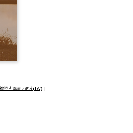
禮照片邀請明信片(TW)
|