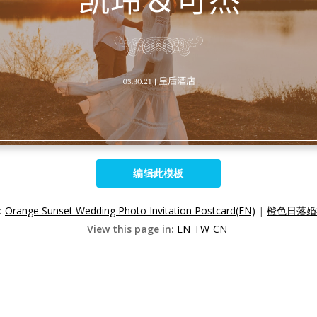
编辑此模板
:
Orange Sunset Wedding Photo Invitation Postcard(EN)
|
橙色日落婚
View this page in:
EN
TW
CN