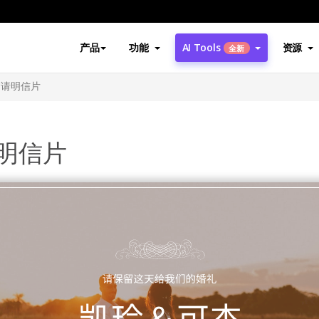
产品
功能
AI Tools
资源
全新
邀请明信片
明信片