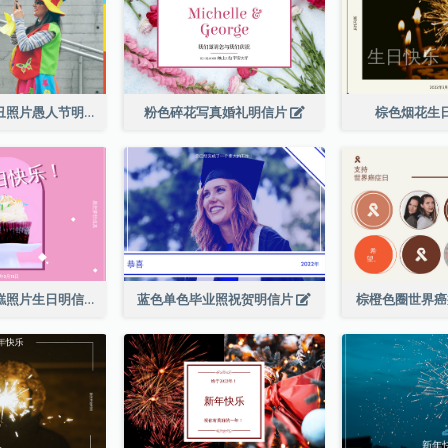
蓝色和红色小丑照片愚人节明信片
粉色碎花写真婚礼明信片
棕色烟花生
粉色和白色蛋糕照片生日明信片
蓝色单色毕业照祝贺明信片
棕橙色圈世界