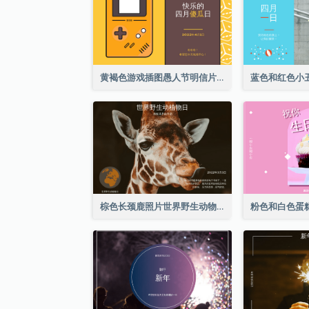
黄褐色游戏插图愚人节明信片
棕色长颈鹿照片世界野生动物日明信片