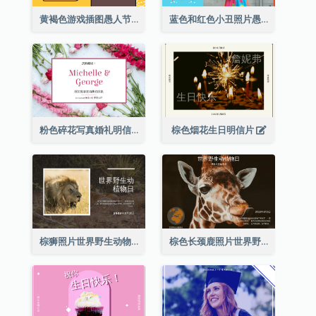
黄褐色游戏插图愚人节明信片
蓝色和红色小丑照片愚人节明信片
粉色碎花写真婚礼明信片
棕色烟花生日明信片
棕狮照片世界野生动物日明信片
棕色长颈鹿照片世界野生动物日明信片