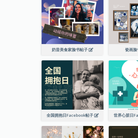
奶昔美食家脸书帖子
瓷画脸
全国拥抱日Facebook帖子
世界心脏日Fa