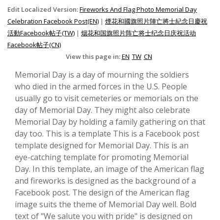
Edit Localized Version:
Fireworks And Flag Photo Memorial Day
Celebration Facebook Post(EN)
|
煙花和國旗照片陣亡將士紀念日慶祝
活動Facebook帖子(TW)
|
烟花和国旗照片阵亡将士纪念日庆祝活动
Facebook帖子(CN)
View this page in:
EN
TW
CN
Memorial Day is a day of mourning the soldiers
who died in the armed forces in the U.S. People
usually go to visit cemeteries or memorials on the
day of Memorial Day. They might also celebrate
Memorial Day by holding a family gathering on that
day too. This is a template This is a Facebook post
template designed for Memorial Day. This is an
eye-catching template for promoting Memorial
Day. In this template, an image of the American flag
and fireworks is designed as the background of a
Facebook post. The design of the American flag
image suits the theme of Memorial Day well. Bold
text of "We salute you with pride" is designed on